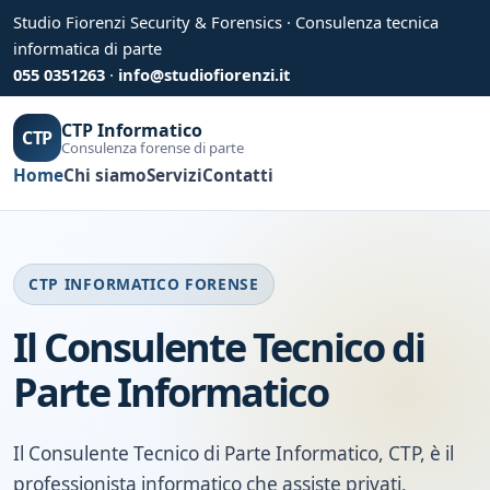
Studio Fiorenzi Security & Forensics · Consulenza tecnica
informatica di parte
055 0351263
·
info@studiofiorenzi.it
CTP Informatico
CTP
Consulenza forense di parte
Home
Chi siamo
Servizi
Contatti
CTP INFORMATICO FORENSE
Il Consulente Tecnico di
Parte Informatico
Il Consulente Tecnico di Parte Informatico, CTP, è il
professionista informatico che assiste privati,